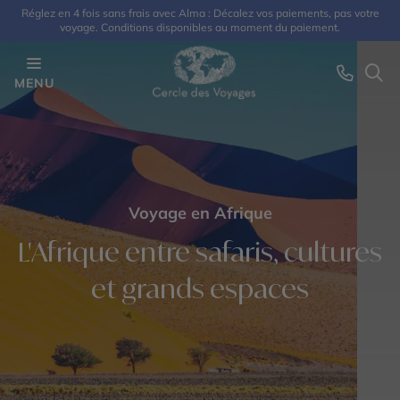
Réglez en 4 fois sans frais avec Alma : Décalez vos paiements, pas votre
voyage. Conditions disponibles au moment du paiement.
MENU
Voyage en Afrique
L'Afrique entre safaris, cultures
et grands espaces