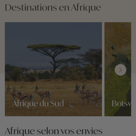
Destinations en Afrique
Afrique du Sud
Botsw
Nos 127 idées voyage
Nos 127 idées 
Afrique selon vos envies