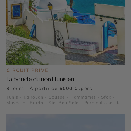
CIRCUIT PRIVÉ
La boucle du nord tunisien
8 jours - À partir de
5000 €
/pers
Tunis - Kairouan - Sousse - Hammamet - Sfax -
Musée du Bardo - Sidi Bou Saïd - Parc national de
l’Ichkeul - Kerkouane - Dougga - Carthage