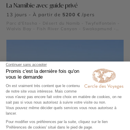
La Namibie avec guide privé
13 jours - À partir de
5200 €
/pers
Parc d'Etosha - Désert du Namib - Twyfelfontein -
Walvis Bay - Fish River Canyon - Swakopmund -
Sossusvlei - Deadvlei