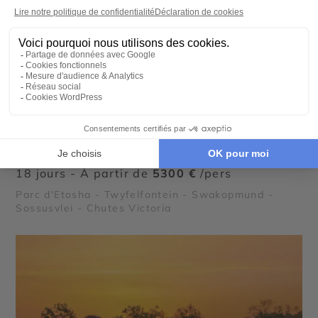
AUTOTOUR
Road trip austral : Namibie, Botswana et
Chutes Victoria
18 jours - À partir de
5300 €
/pers
Parc d'Etosha - Twyfelfontein - Swakopmund -
Sossusvlei - Chutes Victoria