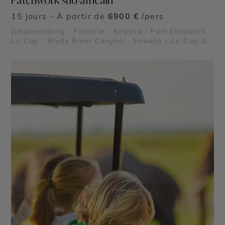
Patchwork sud-africain
15 jours - À partir de
6900 €
/pers
Johannesburg - Pretoria - Knysna - Port Elizabeth -
Le Cap - Blyde River Canyon - Soweto - Le Cap de
Bonne Espérance