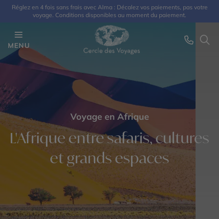
Réglez en 4 fois sans frais avec Alma : Décalez vos paiements, pas votre
voyage. Conditions disponibles au moment du paiement.
MENU
Voyage en Afrique
L'Afrique entre safaris, cultures
et grands espaces