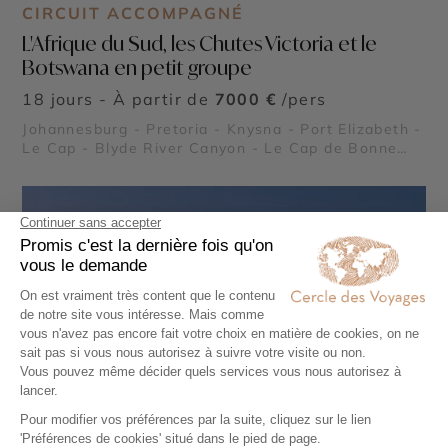
CIRCUIT ACCOMPAGNÉ
L'Afrique du Sud, les Chutes Victoria et le
Botswana en petit groupe
18 jours - À partir de
7000 €
/pers
Johannesburg - Pretoria - Knysna - Port Elizabeth -
Le Cap - Blyde River Canyon - Le Cap de Bonne
Espérance