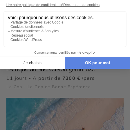
CIRCUIT PRIVÉ
L’Afrique du Sud version grand luxe
11 jours - À partir de
7300 €
/pers
Le Cap - Le Cap de Bonne Espérance