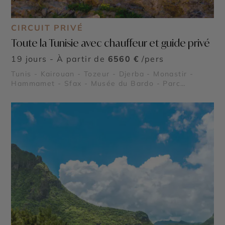
CIRCUIT PRIVÉ
Toute la Tunisie avec chauffeur et guide privé
19 jours - À partir de
6560 €
/pers
Tunis - Kairouan - Tozeur - Djerba - Monastir -
Hammamet - Sfax - Musée du Bardo - Parc
national de l’Ichkeul - Plages du Sahel tunisien -
Les îles Kerkennah - Kerkouane - El Jem - Dougga -
Carthage