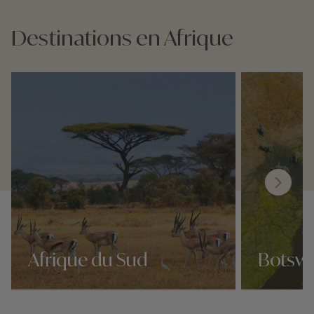
Destinations en Afrique
Afrique du Sud
Botsw
Nos 127 idées voyage
Nos 127 idées 