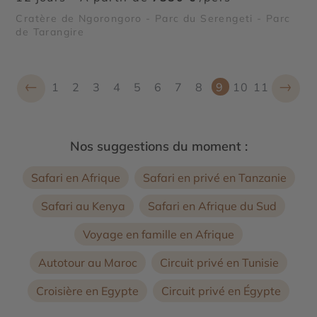
Cratère de Ngorongoro - Parc du Serengeti - Parc
de Tarangire
←
→
1
2
3
4
5
6
7
8
9
10
11
Nos suggestions du moment :
Safari en Afrique
Safari en privé en Tanzanie
Safari au Kenya
Safari en Afrique du Sud
Voyage en famille en Afrique
Autotour au Maroc
Circuit privé en Tunisie
Croisière en Egypte
Circuit privé en Égypte