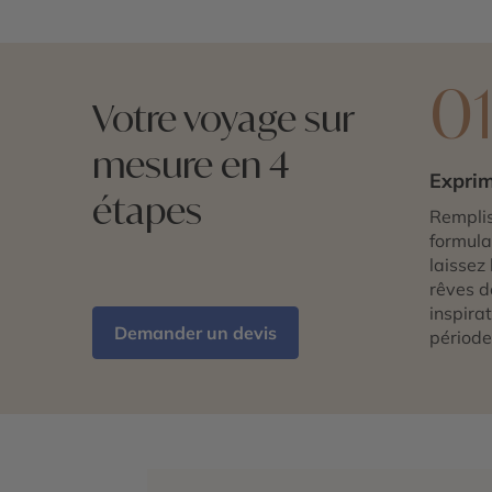
0
Votre voyage sur
mesure en 4
Exprim
étapes
Remplis
formulai
laissez 
rêves d
inspira
Demander un devis
période