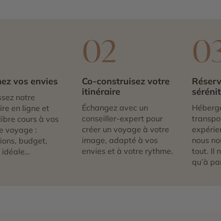
1
02
0
ez vos envies
Co-construisez votre
Réserv
itinéraire
séréni
sez notre
Échangez avec un
Héberg
re en ligne et
conseiller-expert pour
transpor
libre cours à vos
créer un voyage à votre
expérie
e voyage :
image, adapté à vos
nous no
tions, budget,
envies et à votre rythme.
tout. Il
 idéale…
qu’à par