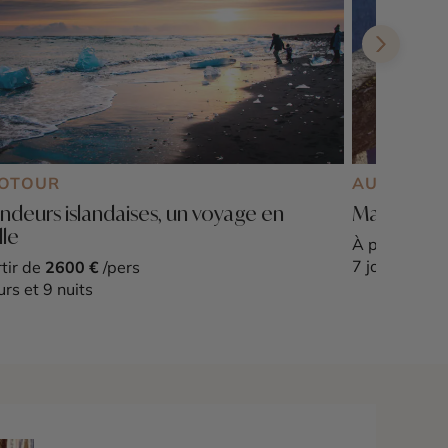
OTOUR
AUTOTOU
ndeurs islandaises, un voyage en
Ma famille
lle
À partir de
1
7 jours et 6 n
tir de
2600 €
/pers
urs et 9 nuits