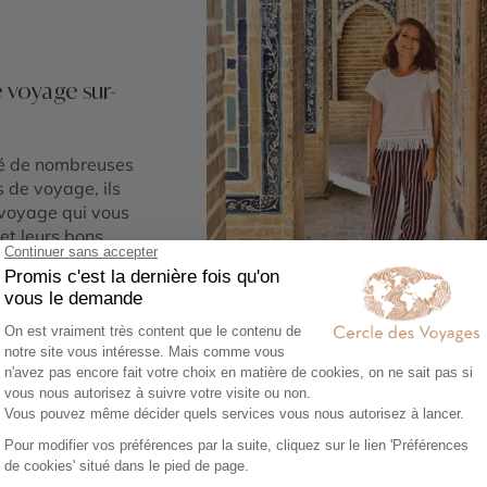
e voyage sur-
gé de nombreuses
s de voyage, ils
 voyage qui vous
et leurs bons
Marion
faire de votre
Conseillère-experte de l'Inde