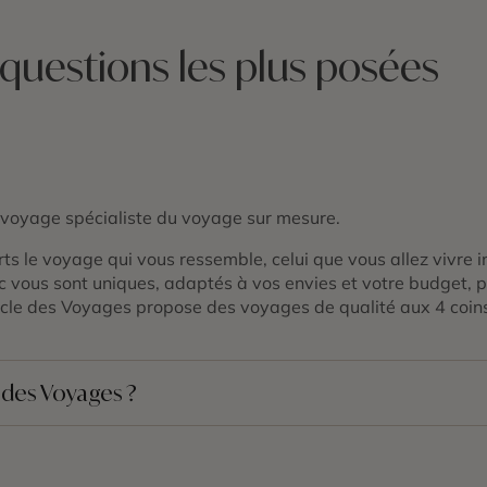
 questions les plus posées
 voyage spécialiste du voyage sur mesure.
ts le voyage qui vous ressemble, celui que vous allez vivre
vous sont uniques, adaptés à vos envies et votre budget, p
ercle des Voyages propose des voyages de qualité aux 4 coin
e des Voyages ?
cialiste du voyage sur mesure
depuis 25 ans. Membre du SE
alisé avant, pendant et après votre voyage.