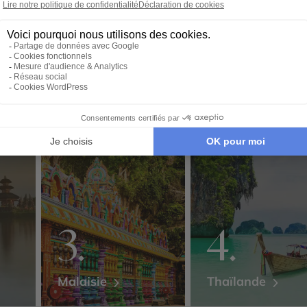
ires
Malaisie
Thaïlande