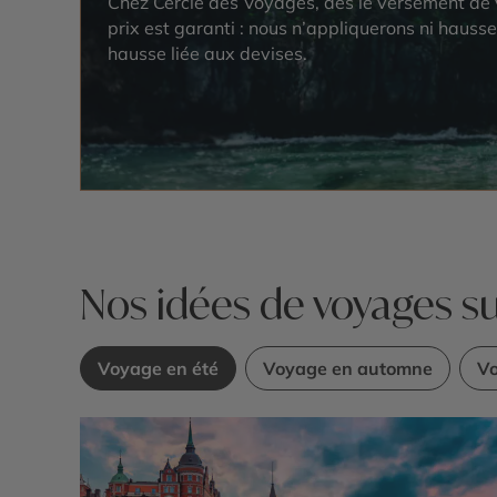
Chez Cercle des Voyages, dès le versement de 
prix est garanti : nous n’appliquerons ni hausse
hausse liée aux devises.
Nos idées de voyages s
Voyage en été
Voyage en automne
Vo