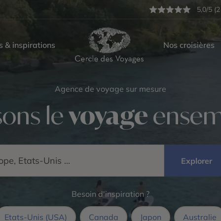
5,0/5 (2
s & inspirations
Nos croisières
Agence de voyage sur mesure
sons le
voyage
ensem
 form
Explorer
Besoin d'inspiration ?
Etats-Unis (USA)
Canada
Japon
Australie