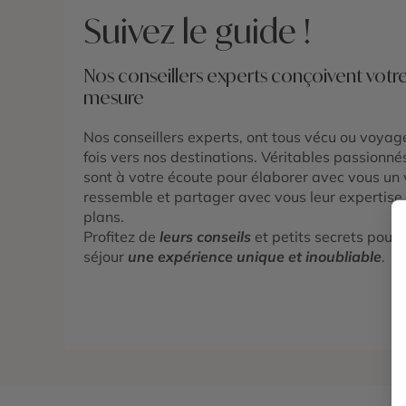
Suivez le guide !
Nos conseillers experts conçoivent
votr
mesure
Nos conseillers experts, ont tous vécu ou voya
fois vers nos destinations. Véritables passionné
sont à votre écoute pour élaborer avec vous un
ressemble et partager avec vous leur expertise 
plans.
Profitez de
leurs conseils
et petits secrets pour 
séjour
une expérience unique et inoubliable
.