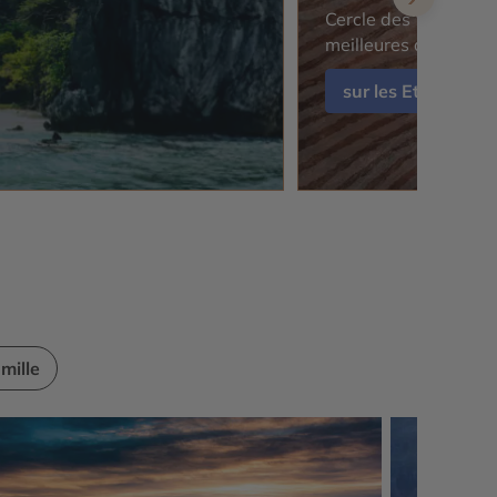
Cercle des Voyages, 
meilleures agences 
sur les Etats-Unis
mille