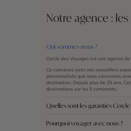
Notre agence : les
Qui sommes-nous ?
Cercle des Voyages est une agence de
Co-concevez avec nos conseillers exper
personnalisés que nous concevons avec 
destination. Depuis plus de 25 ans, C
destinations sur les 5 continents.
Quelles sont les garanties Cercl
Cercle des Voyages est une
agence spé
Pourquoi voyager avec nous ?
qualité et un accompagnement personn