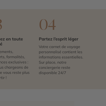
3
04
ez en toute
Partez l’esprit léger
té
Votre carnet de voyage
ements,
personnalisé contient les
ts, formalités,
informations essentielles.
nces exclusives :
Sur place, notre
us chargeons de
conciergerie reste
 ne vous reste plus
disponible 24/7
tir !