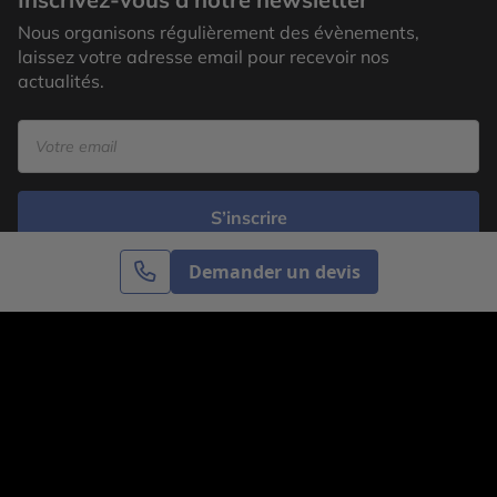
Nous organisons régulièrement des évènements,
laissez votre adresse email pour recevoir nos
actualités.
S’inscrire
Demander un devis
Cercle des Voyages est une agence de voyage
spécialisée dans le sur-mesure, appartenant au groupe
Cercle des Vacances. Grâce à notre expertise et notre
passion du voyage, nous sommes là pour vous aider à
réaliser le voyage de vos rêves. Notre équipe est à
votre écoute pour créer le voyage qui vous ressemble.