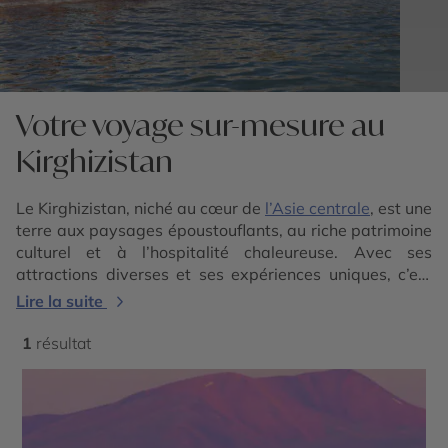
Votre voyage sur-mesure au
Kirghizistan
Le Kirghizistan, niché au cœur de
l’Asie centrale
, est une
terre aux paysages époustouflants, au riche patrimoine
culturel et à l’hospitalité chaleureuse. Avec ses
attractions diverses et ses expériences uniques, c’est
devenu une destination de plus en plus populaire
Lire la suite
auprès des voyageurs en quête d’aventure hors des
sentiers battus.
1
résultat
Pendant un voyage au
Kirghizistan
, les passionnés de
nature seront enchantés par les paysages
époustouflants que le pays offre. Découvrez notamment
les majestueuses montagnes du Tien Shan, les lacs aux