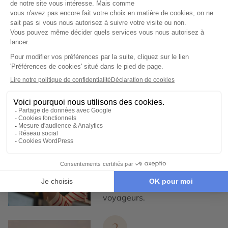
Expertise et co-construction
1
Expertise et co-
construction
Chez Cercle des Voyages,
nous concevons des voyages
100% personnalisables, en
collaboration étroite avec nos
voyageurs.
2