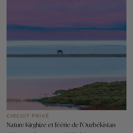
eaux cristallines comme ceux
d’Issyk-Kul
et de
Song
Kol
, et les vallées grandioses comme le
parc national
d’Ala-Archa
. Ces merveilles naturelles constituent un
cadre idéal pour la randonnée, le trekking, l’équitation
et le camping. Optez pour un voyage au Kirghizistan
afin de côtoyer les communautés locales chaleureuses
et accueillantes. Découvrez l’hospitalité des nomades
kirghizes en séjournant dans des yourtes, habitations
nomades traditionnelles. Lors de votre voyage au
Kirghizistan, savourez une cuisine authentique,
composée de plats copieux comme le beshbarmak et le
manti, et sirotez un thé parfumé tout en écoutant de la
musique traditionnelle et du folklore.
CIRCUIT PRIVÉ
Nature Kirghize et féérie de l'Ouzbékistan