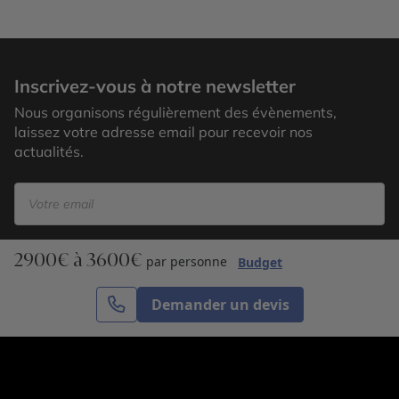
Inscrivez-vous à notre newsletter
Nous organisons régulièrement des évènements,
laissez votre adresse email pour recevoir nos
actualités.
2900€ à 3600€
S’inscrire
par personne
Budget
Demander un devis
Cercle des Voyages est une agence de voyage
spécialisée dans le sur-mesure, appartenant au groupe
Cercle des Vacances. Grâce à notre expertise et notre